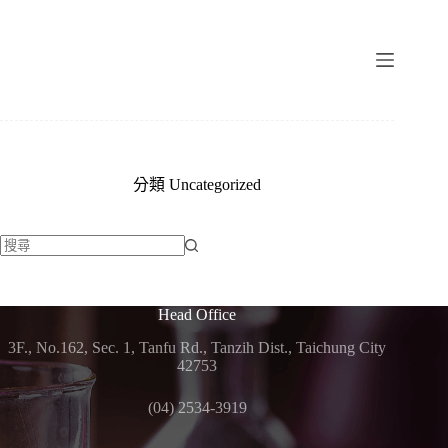
跳
至
主
要
內
容
分類
Uncategorized
找
不
Head Office
到
符
3F., No.162, Sec. 1, Tanfu Rd., Tanzih Dist., Taichung City
合
42753
條
(04) 2534-3919
件
的