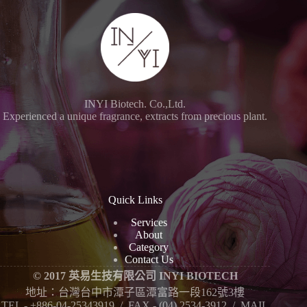
結
果
INYI Biotech. Co.,Ltd.
Experienced a unique fragrance, extracts from precious plant.
Quick Links
Services
About
Category
Contact Us
© 2017 英易生技有限公司 INYI BIOTECH
地址：台灣台中市潭子區潭富路一段162號3樓
TEL - +886-04-25343919 / FAX - (04) 2534-3912 / MAIL