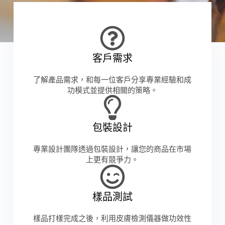
客戶需求
了解產品需求，和每一位客戶分享專業經驗和成
功模式並提供相關的策略。
包裝設計
專業設計團隊透過包裝設計，讓您的商品在市場
上更有競爭力。
樣品測試
樣品打樣完成之後，利用皮膚檢測儀器做功效性