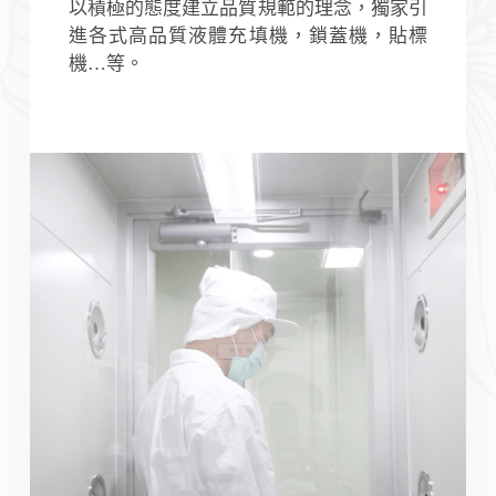
以積極的態度建立品質規範的理念，獨家引
進各式高品質液體充填機，鎖蓋機，貼標
機…等。